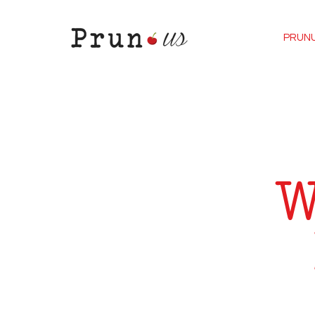
PRUN
W