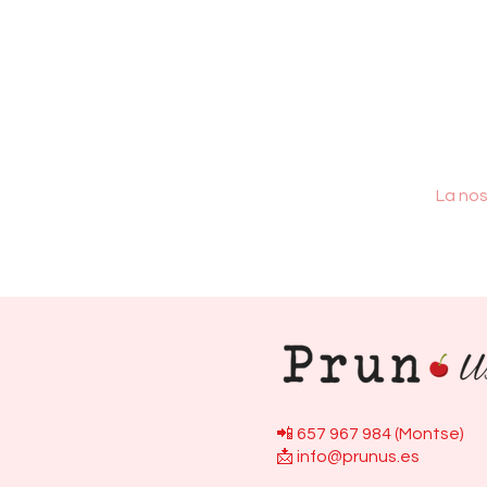
La nos
📲 657 967 984 (Montse)
📩
info@prunus.es