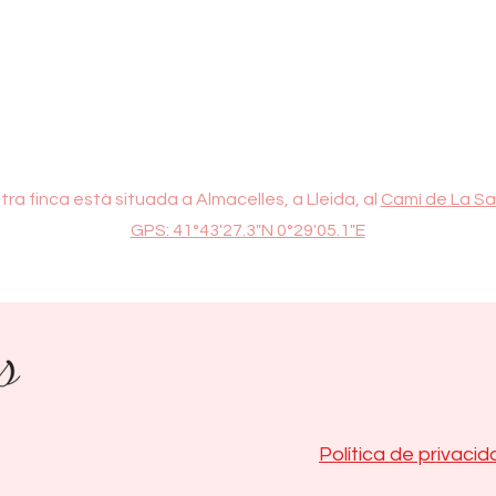
tra finca està situada a Almacelles, a Lleida, al
Camí de La Sai
GPS: 41°43'27.3"N 0°29'05.1"E
Política de privaci