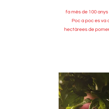
fa més de 100 anys i
Poc a poc es va an
hectàrees de pomere