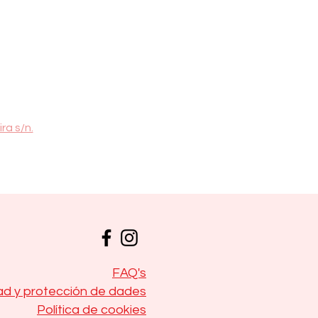
ra s/n.
FAQ's
dad y protección
de
dades
Política de cookies