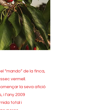
 el “mando” de la finca,
éssec vermell.
començar la seva afició
, i l’any 2009
nida total i