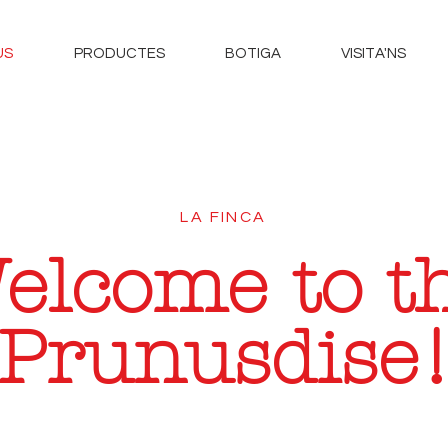
US
PRODUCTES
BOTIGA
VISITA'NS
LA FINCA
elcome to t
Prunusdise