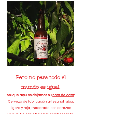
Pero no para todo el
mundo es igual.
Así que aquí os dejamos su
nota de cata
:
Cerveza de fabricación artesanal rubia,
ligera y roja, macerada con cerezas