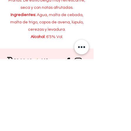
Prunus. De estilo belga muy refrescante,
seca y con notas afrutadas.
Ingredientes:
Agua, malta de cebada,
malta de trigo, copos de avena, lúpulo,
cerezas y levadura.
Alcohol:
6’5% Vol.
📲
657 967 984
(Montse)
📩
info@prunus.es
📍 Camí de la Saira s/n
25100 Almacelles (Lleida)
GPS: 41°43'27.3"N 0°29'05.1"E
FAQ's
Politica de